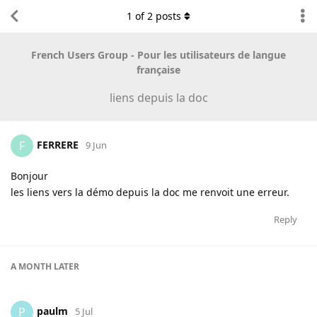
1
of
2
posts
French Users Group - Pour les utilisateurs de langue
française
liens depuis la doc
FERRERE
F
9 Jun
Bonjour
les liens vers la démo depuis la doc me renvoit une erreur.
Reply
A MONTH
LATER
paulm
P
5 Jul